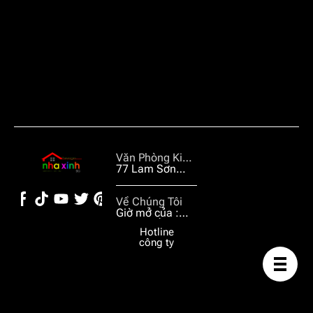
Văn Phòng Kiến
Trúc
77 Lam Sơn
Phường 2 Tân
Bình TP. HCM
Về Chúng Tôi
Giờ mở của :
07:30 đến
Hotline
17:00 hằng
công ty
ngày từ thứ 2
đến thứ