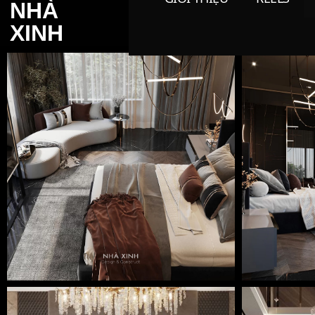
NHÀ
XINH