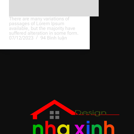
There are many variations of
passages of Lorem Ipsum
available, but the majority have
suffered alteration in some form.
07/12/2023
94 Bình luận