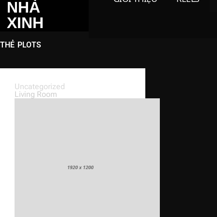
NHÀ
XINH
THẺ
PLOTS
Uncategorized
Living Room