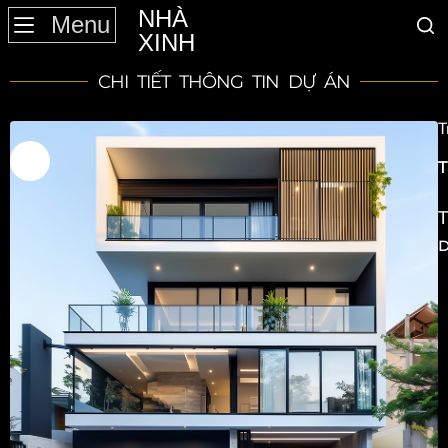
NHÀ
Menu
XINH
CHI TIẾT THÔNG TIN DỰ ÁN
T
c
T
T
T
D