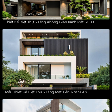
Thiết Kế Biệt Thự 3 Tầng Không Gian Xanh Mát SG09
Mẫu Thiết Kế Biệt Thự 3 Tầng Mặt Tiền 12m SG07