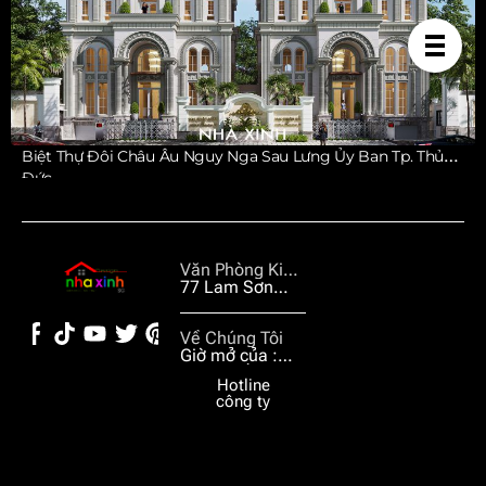
Biệt Thự Đôi Châu Âu Nguy Nga Sau Lưng Ủy Ban Tp. Thủ
Đức
Văn Phòng Kiến
Trúc
77 Lam Sơn
Phường 2 Tân
Bình TP. HCM
Về Chúng Tôi
Giờ mở của :
07:30 đến
Hotline
17:00 hằng
công ty
ngày từ thứ 2
đến thứ