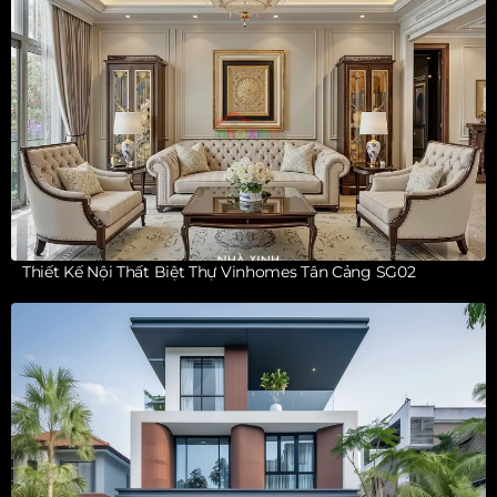
Thiết Kế Nội Thất Biệt Thự Vinhomes Tân Cảng SG02