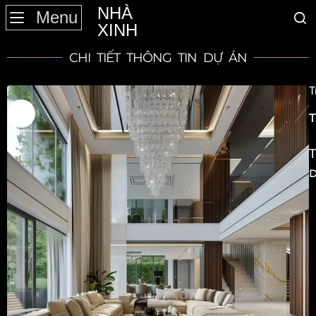
NHÀ
Menu
XINH
CHI TIẾT THÔNG TIN DỰ ÁN
T
T
T
G
T
D