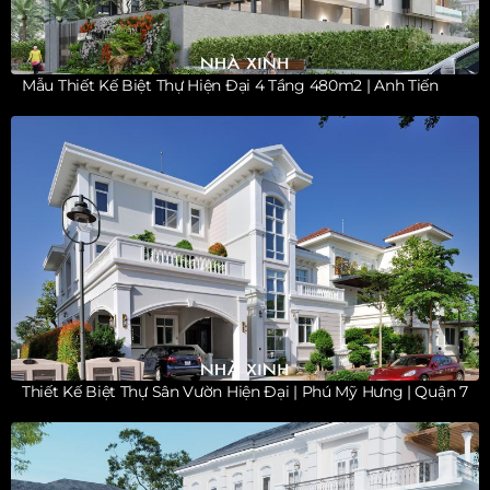
Mẫu Thiết Kế Biệt Thự Hiện Đại 4 Tầng 480m2 | Anh Tiến
Thiết Kế Biệt Thự Sân Vườn Hiện Đại | Phú Mỹ Hưng | Quận 7