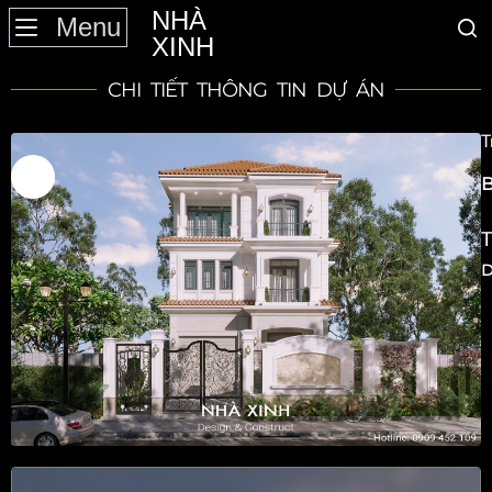
NHÀ
Menu
XINH
CHI TIẾT THÔNG TIN DỰ ÁN
T
S
B
T
D