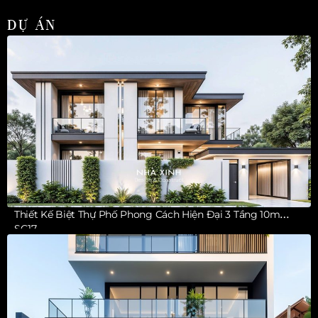
DỰ ÁN
Thiết Kế Biệt Thự Phố Phong Cách Hiện Đại 3 Tầng 10m
SG17