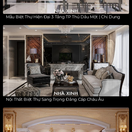
Mẫu Biệt Thự Hiện Đại 3 Tầng TP Thủ Dầu Một | Chị Dung
Nội Thất Biệt Thự Sang Trọng Đẳng Cấp Châu Âu