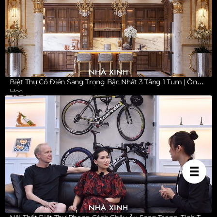
Biệt Thự Cổ Điển Sang Trọng Bậc Nhất 3 Tầng 1 Tum | Ông
Học