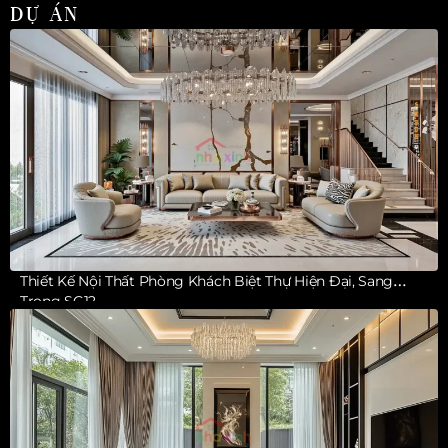
DỰ ÁN
Thiết Kế Nội Thất Phòng Khách Biệt Thự Hiện Đại, Sang
Trọng SG12