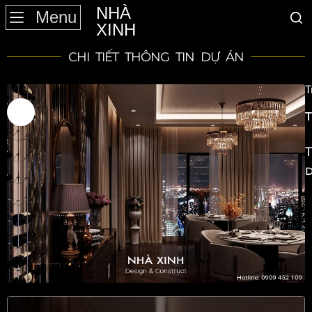
NHÀ
Menu
XINH
CHI TIẾT THÔNG TIN DỰ ÁN
T
P
C
T
D