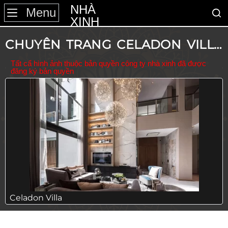
NHÀ
Menu
XINH
CHUYÊN TRANG CELADON VILLA
Tất cẩ hình ảnh thuộc bản quyền công ty nhà xinh đã được
NHÀ XINH
đăng ký bản quyền
Celadon Villa